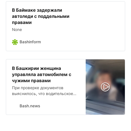
В Баймаке задержали
автоледи с поддельными
правами
None
Bashinform
В Башкирии женщина
управляла автомобилем с
чужими правами
При проверке документов
выяснилось, что водительское
удостоверение, которое
предъявила женщина, по базе
Bash.news
данных принадлежит другому
человеку мужчине 1983 года
рождения.