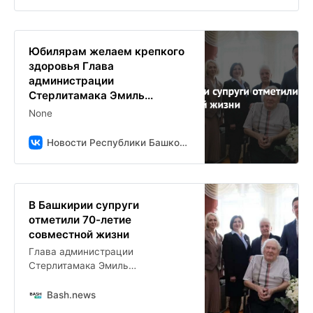
Юбилярам желаем крепкого
здоровья Глава
администрации
Стерлитамака Эмиль...
None
Новости Республики Башкортостан и Уфы ( БСТ )
В Башкирии супруги
отметили 70-летие
совместной жизни
Глава администрации
Стерлитамака Эмиль
Шаймарданов поздравил
семейную пару Василия
Bash.news
Никитича и Зою Дмитриевну Шик