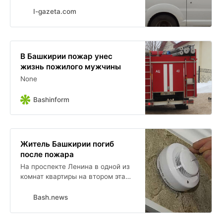
I-gazeta.com
В Башкирии пожар унес
жизнь пожилого мужчины
None
Bashinform
Житель Башкирии погиб
после пожара
На проспекте Ленина в одной из
комнат квартиры на втором этаже
огнём охватило домашнее
имущество. Из горящей квартиры
Bash.news
эвакуировали пожилого человека
с ожогами. Его