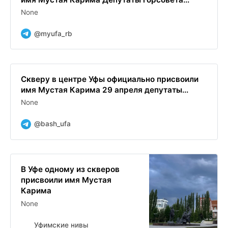
None
@myufa_rb
Скверу в центре Уфы официально присвоили
имя Мустая Карима 29 апреля депутаты...
None
@bash_ufa
В Уфе одному из скверов
присвоили имя Мустая
Карима
None
Уфимские нивы