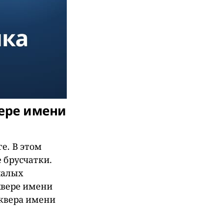
вере имени
е. В этом
 брусчатки.
малых
квере имени
сквера имени