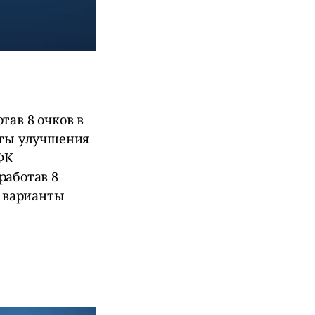
тав 8 очков в
нты улучшения
ФК
работав 8
т варианты