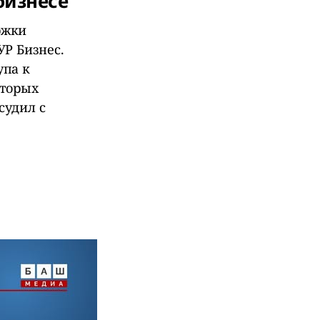
бизнесе
ржки
УР Бизнес.
упа к
оторых
судил с