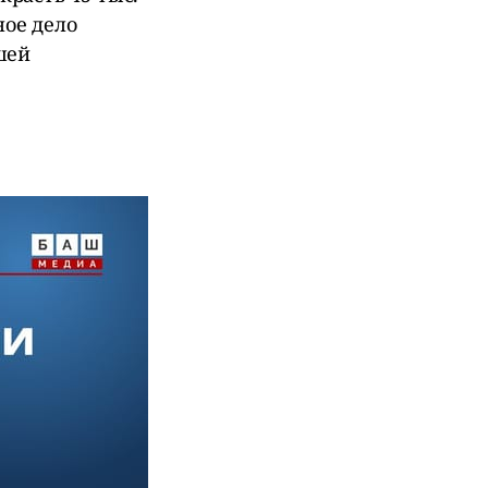
ное дело
шей