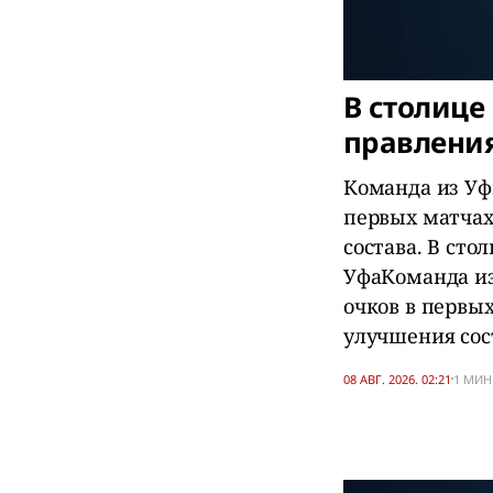
В столице
правлени
Команда из Уф
первых матчах
состава. В ст
УфаКоманда из
очков в первы
улучшения сос
08 АВГ. 2026. 02:21
1 МИН