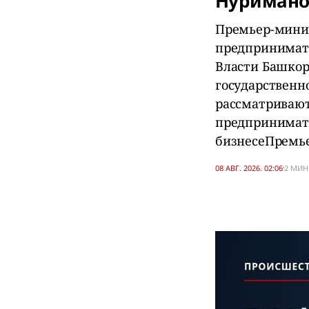
Нуриманов
Премьер-минис
предпринимате
Власти Башкор
государственн
рассматривают
предпринимате
бизнесеПремье
08 АВГ. 2026. 02:06
2 МИН