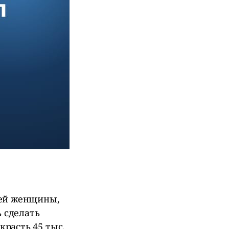
ней женщины,
ь сделать
расть 45 тыс.