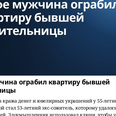
жчина ограбил квартиру бывшей
ницы
а кража денег и ювелирных украшений у 55-лет
й стал 53-летний экс-сожитель, которому удалос
ей. Злоумышленник использовал ключи, чтобы ук