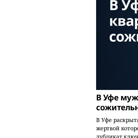
В Уфе му
сожитель
В Уфе раскрыт
жертвой которо
дубликат ключ