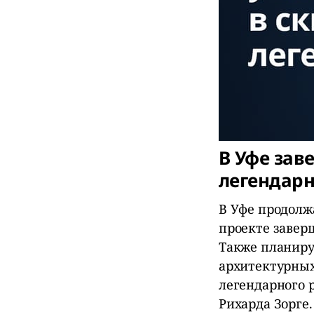
В Уфе зав
легендарн
В Уфе продолжа
проекте завер
Также планиру
архитектурных
легендарного 
Рихарда Зорге