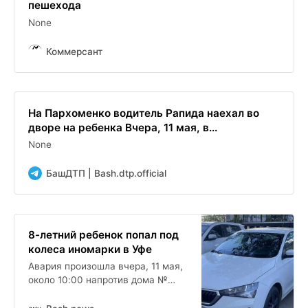
пешехода
None
Коммерсант
На Пархоменко водитель Рапида наехал во
дворе на ребенка Вчера, 11 мая, в...
None
БашДТП | Bash.dtp.official
8-летний ребенок попал под
колеса иномарки в Уфе
Авария произошла вчера, 11 мая,
около 10:00 напротив дома №
156Г по улице Пархоменко в Уфе.
После ДТП 8-летний пешеход