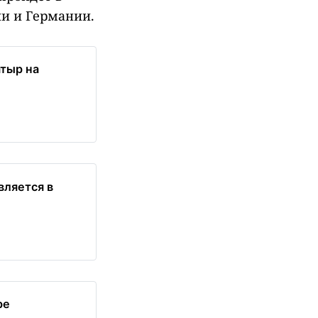
и и Германии.
атыр на
вляется в
ре