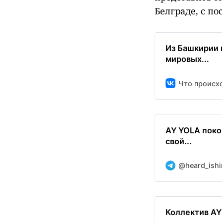
Белграде, с п
Из Башкирии 
мировых...
Что происхо
AY YOLA поко
свой...
@heard_ishi
Коллектив AY