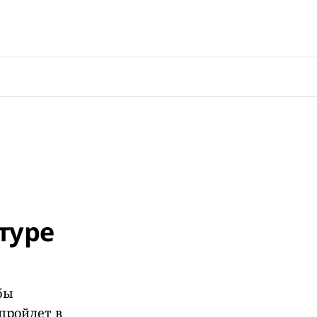
туре
бы
пройдет в