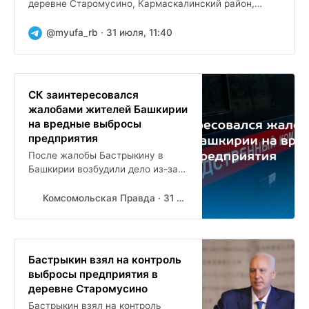
деревне Старомусино, Кармаскалинский район,
компания без очистных сооружений второй год
выбрасывает вредные...
@myufa_rb · 31 июля, 11:40
СК заинтересовался
жалобами жителей Башкирии
на вредные выбросы
предприятия
После жалобы Бастрыкину в
Башкирии возбудили дело из-за
вредных выбросов
Комсомольская Правда · 31 июля, 13:00
Бастрыкин взял на контроль
выбросы предприятия в
деревне Старомусино
Бастрыкин взял на контроль