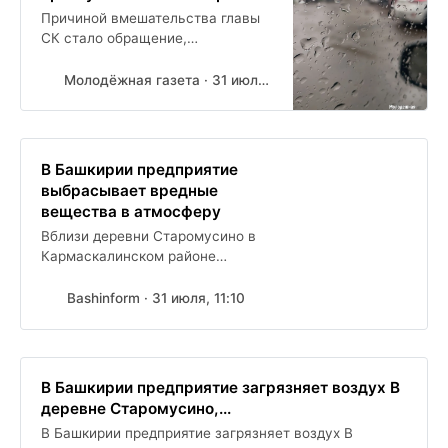
Причиной вмешательства главы
СК стало обращение,
поступившее в аккаунт приёмной
председателя СК России в
Молодёжная газета · 31 июля, 10:20
социальной сети ВКонтакте .
Жители деревни...
В Башкирии предприятие
выбрасывает вредные
вещества в атмосферу
Вблизи деревни Старомусино в
Кармаскалинском районе
компания, необорудованная
очистными сооружениями, уже
Bashinform · 31 июля, 11:10
второй год выбрасывает вредные
вещества в...
В Башкирии предприятие загрязняет воздух В
деревне Старомусино,...
В Башкирии предприятие загрязняет воздух В