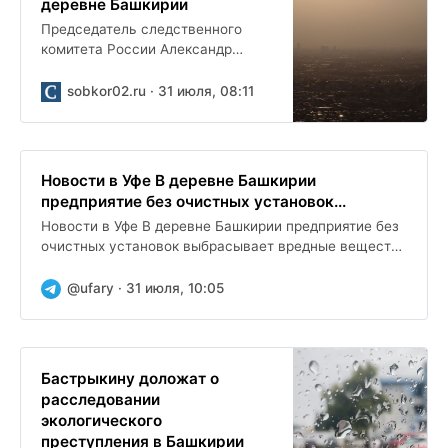
деревне Башкирии
Председатель следственного
комитета России Александр
Бастрыкин ждет доклад о
расследовании уголовного дела,
sobkor02.ru · 31 июля, 08:11
возбужденного из-за
экологической ситуации в...
Новости в Уфе В деревне Башкирии
предприятие без очистных установок...
Новости в Уфе В деревне Башкирии предприятие без
очистных установок выбрасывает вредные вещества
в атмосферу Ситуация возникла в Старомусино в...
@ufary · 31 июля, 10:05
Бастрыкину доложат о
расследовании
экологического
преступления в Башкирии