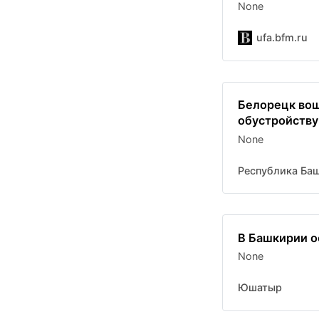
None
ufa.bfm.ru
Белорецк вош
обустройству
None
Республика Ба
В Башкирии о
None
Юшатыр