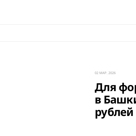
02 МАР. 2026
Для фо
в Башк
рублей