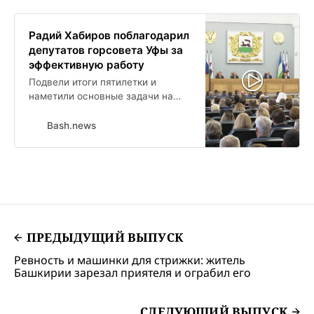
Радий Хабиров поблагодарил
депутатов горсовета Уфы за
эффективную работу
Подвели итоги пятилетки и
наметили основные задачи на
ближайшую перспективу.
Сегодня в администрации Уфы
Bash.news
состоялось 64-е заседание
горсовета. Депутатов пятого
созыва поприветствовал и глава
республики.
ПРЕДЫДУЩИЙ ВЫПУСК
Ревность и машинки для стрижки: житель
Башкирии зарезал приятеля и ограбил его
СЛЕДУЮЩИЙ ВЫПУСК