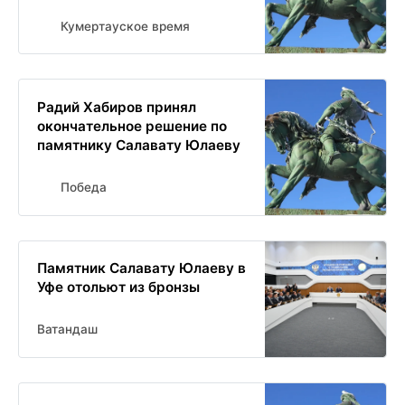
Кумертауское время
Радий Хабиров принял
окончательное решение по
памятнику Салавату Юлаеву
Победа
Памятник Салавату Юлаеву в
Уфе отольют из бронзы
Ватандаш