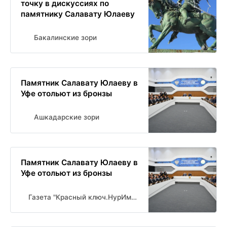
точку в дискуссиях по
памятнику Салавату Юлаеву
Бакалинские зори
Памятник Салавату Юлаеву в
Уфе отольют из бронзы
Ашкадарские зори
Памятник Салавату Юлаеву в
Уфе отольют из бронзы
Газета "Красный ключ.НурИман" Новости Нуримановского района