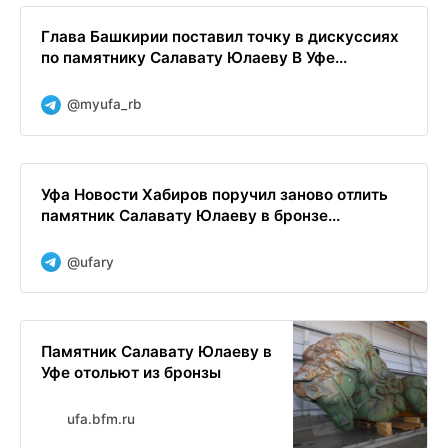
Глава Башкирии поставил точку в дискуссиях
по памятнику Салавату Юлаеву В Уфе...
@myufa_rb
Уфа Новости Хабиров поручил заново отлить
памятник Салавату Юлаеву в бронзе...
@ufary
Памятник Салавату Юлаеву в
Уфе отольют из бронзы
ufa.bfm.ru