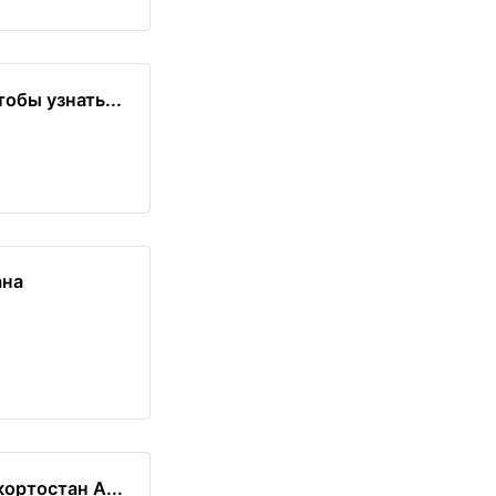
обы узнать...
ана
ортостан А...