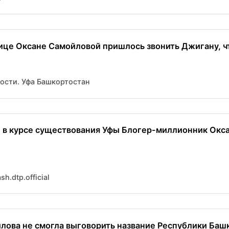
ице Оксане Самойловой пришлось звонить Джигану, чт
вости. Уфа Башкортостан
 в курсе существования Уфы Блогер-миллионник Окс
h.dtp.official
лова не смогла выговорить название Республики Башк