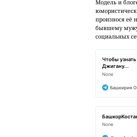
Модель и блог
юмористическо
произнося её 
бывшему мужу 
социальных се
Чтобы узнать
Джигану...
None
Башкирия O
БашкорКостан
None