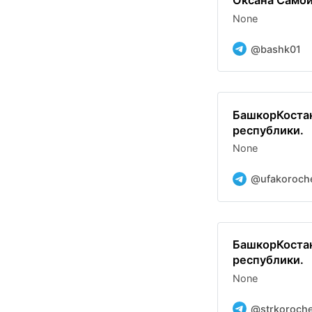
Оксана Самойл
None
@bashk01
БашкорКостан
республики.
None
@ufakoroch
БашкорКостан
республики.
None
@strkoroch