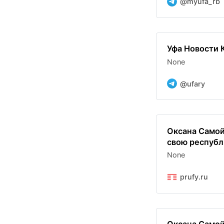
@myufa_rb
Уфа Новости 
None
@ufary
Оксана Самой
свою республ
None
prufy.ru