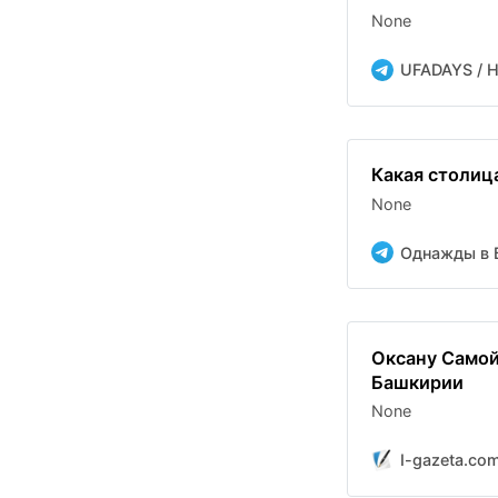
None
UFADAYS / 
Какая столиц
None
Однажды в 
Оксану Самой
Башкирии
None
I-gazeta.co