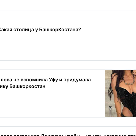
Какая столица у БашкорКостана?
лова не вспомнила Уфу и придумала
ику Башкоркостан