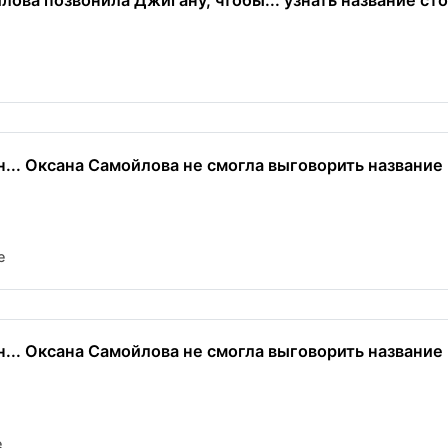
ова позвонила Джигану, чтобы... узнать название сто
... Оксана Самойлова не смогла выговорить название
e
... Оксана Самойлова не смогла выговорить название
e