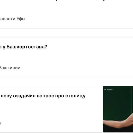
Новости Уфы
а у Башкортостана?
Башкирии
лову озадачил вопрос про столицу
m