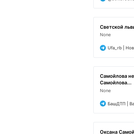
Светской льв
None
Ufa_rb | Но
Самойлова не
Самойлова...
None
БашДТП | Bas
Оксана Самой