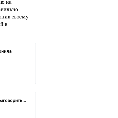
ию на
авильно
вонив своему
й в
онила
ыговорить...