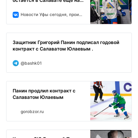
остается в Салавате еще на...
Новости Уфы сегодня, происшествия, ЧП и ДТП
Защитник Григорий Панин подписал годовой
контракт с Салаватом Юлаевым .
@bashk01
Панин продлил контракт с
Салаватом Юлаевым
gorobzor.ru