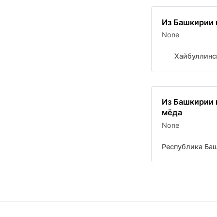
Из Башкирии 
None
Хайбуллинс
Из Башкирии 
мёда
None
Республика Ба