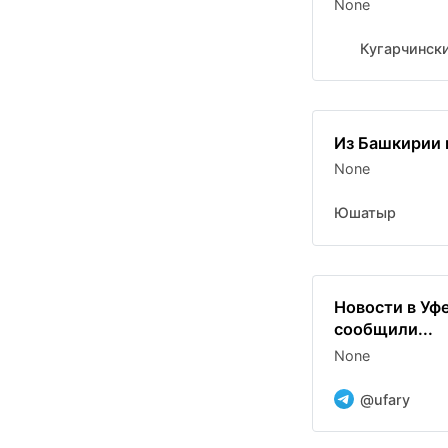
None
Кугарчински
Из Башкирии 
None
Юшатыр
Новости в Уф
сообщили...
None
@ufary