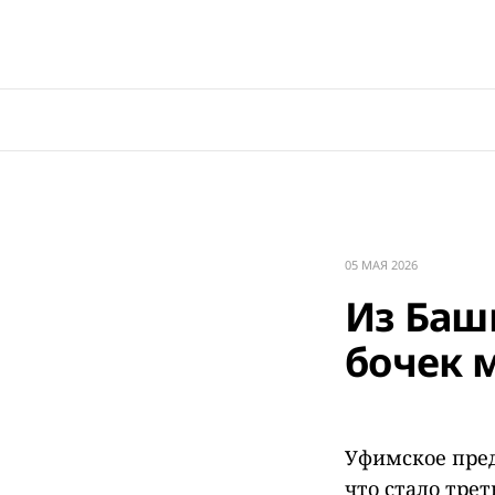
05 МАЯ 2026
Из Баш
бочек 
Уфимское пред
что стало трет