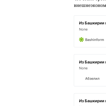
внешнеэкономи
Из Башкирии 
None
Bashinform
Из Башкирии 
None
Абзелил
Из Башкирии 