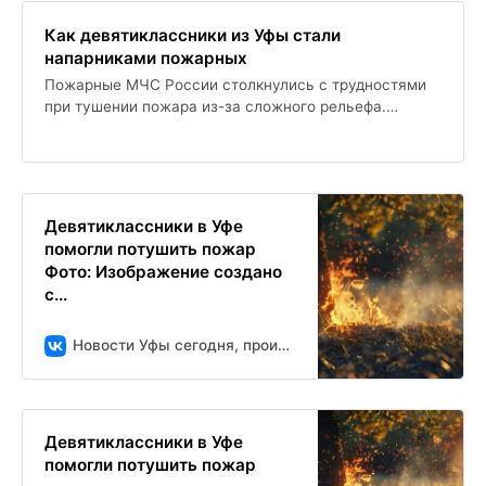
Как девятиклассники из Уфы стали
напарниками пожарных
Пожарные МЧС России столкнулись с трудностями
при тушении пожара из-за сложного рельефа.
Ученики местной школы помогли с доставкой воды к
очагу огня, и МЧС рассматривает их поступок как
пример смелости и неравнодушия.
Девятиклассники в Уфе
помогли потушить пожар
Фото: Изображение создано
с...
Новости Уфы сегодня, происшествия, ЧП и ДТП
Девятиклассники в Уфе
помогли потушить пожар