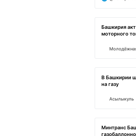
Башкирия акт
моторного то
Молодёжная
В Башкирии ш
на газу
Асылыкуль
Минтранс Баш
газобаллонно