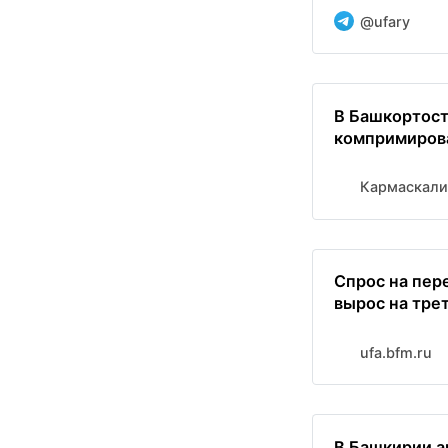
@ufary
В Башкортост
компримиров
Кармаскали
Спрос на пер
вырос на тре
ufa.bfm.ru
В Башкирии а