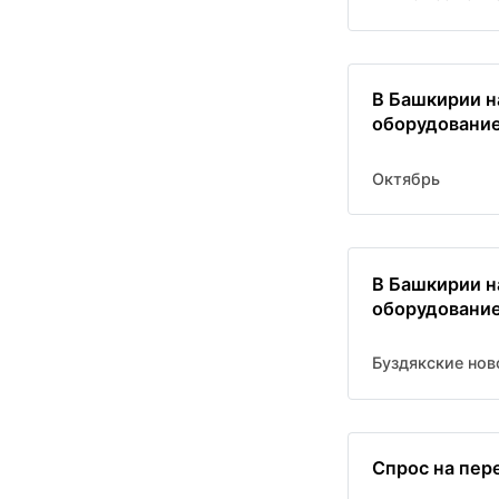
В Башкирии н
оборудовани
Октябрь
В Башкирии н
оборудовани
Буздякские нов
Спрос на пере