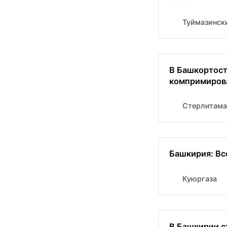
Туймазинск
В Башкортост
компримиров
Стерлитама
Башкирия: Вс
Куюргаза
В Башкирии с