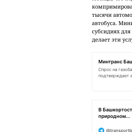
компримирован
тысячи автомо
автобуса. Мин
субсидиях для
делает эти ус
Минтранс Баш
Спрос на газоб
подтверждает 
газ. В регионе
газомоторном т
росте числа АЗ
что делает эти
В Башкортост
природном...
@transportb