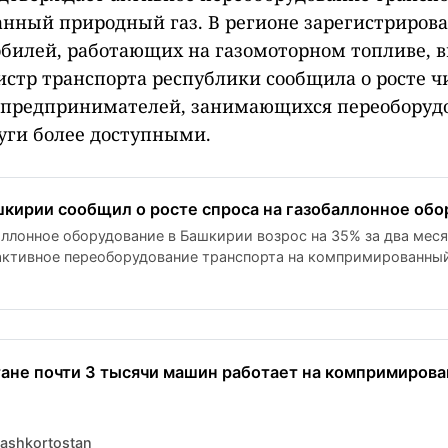
ный природный газ. В регионе зарегистрирова
билей, работающих на газомоторном топливе, в
истр транспорта республики сообщила о росте ч
 предпринимателей, занимающихся переоборуд
луги более доступными.
кирии сообщил о росте спроса на газобаллонное обо
аллонное оборудование в Башкирии возрос на 35% за два меся
активное переоборудование транспорта на компримированны
 зарегистрировано почти 3 тысячи автомобилей, работающих н
опливе, включая 532 автобуса. Министр транспорта республ
С и субсидиях для предпринимателей, занимающихся переобо
 услуги более доступными.
ане почти 3 тысячи машин работает на компримиров
ashkortostan