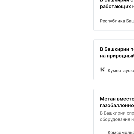
работающих н
Республика Ба
В Башкирии п
на природный
Кумертауск
Метан вместо
газобаллонно
В Башкирии спр
оборудования н
Комсомольс