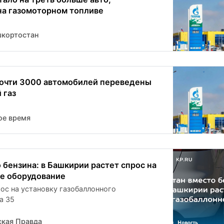
а газомоторном топливе
шкортостан
очти 3000 автомобилей переведены
 газ
ое время
 бензина: в Башкирии растет спрос на
е оборудование
ос на установку газобаллонного
а 35
кая Правда