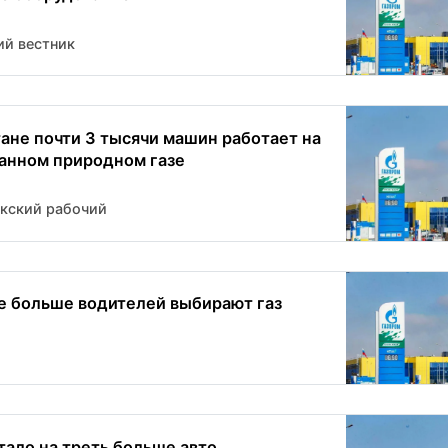
ий вестник
ане почти 3 тысячи машин работает на
анном природном газе
кский рабочий
е больше водителей выбирают газ
тало на треть больше авто,