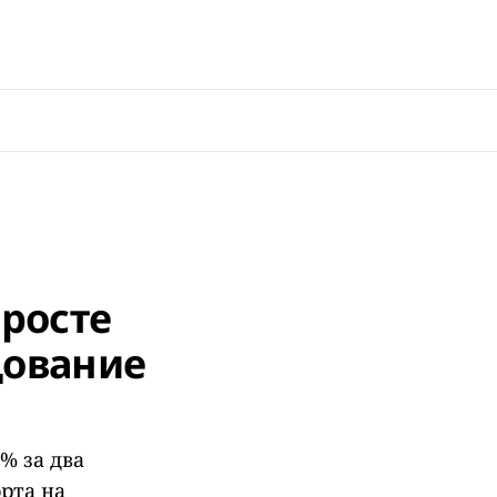
росте
дование
% за два
рта на