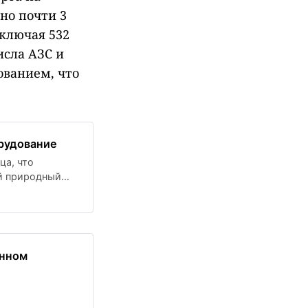
но почти 3
ключая 532
исла АЗС и
ованием, что
рудование
ца, что
й природный
а
ики сообщила о
рудованием,
анном