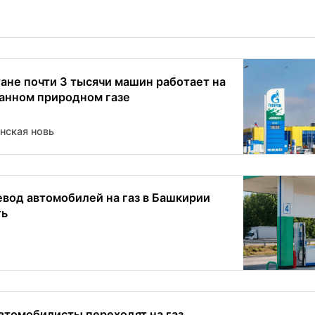
ане почти 3 тысячи машин работает на
анном природном газе
нская новь
евод автомобилей на газ в Башкирии
ть
втомобилисты переходят на газ