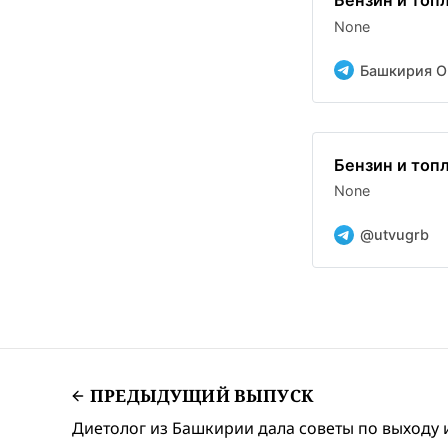
Бензин и топ
None
Башкирия O
Бензин и топ
None
@utvugrb
ПРЕДЫДУЩИЙ ВЫПУСК
Диетолог из Башкирии дала советы по выходу 