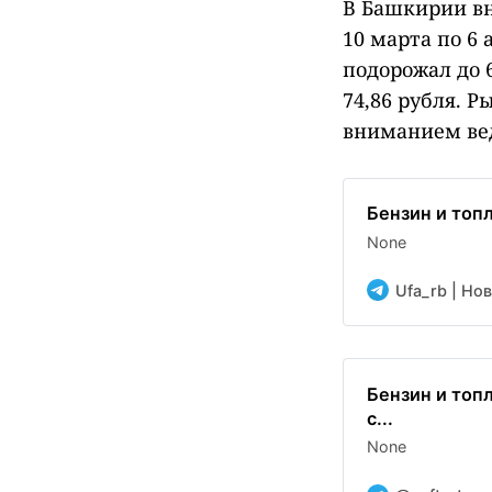
В Башкирии вн
10 марта по 6
подорожал до 6
74,86 рубля. 
вниманием ве
Бензин и топ
None
Ufa_rb | Но
Бензин и топ
с...
None