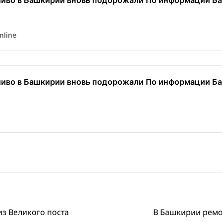
ливо в Башкирии вновь подорожали По информации Башс
nline
ливо в Башкирии вновь подорожали По информации Башс
из Великого поста
В Башкирии ремо