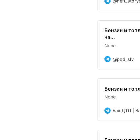
@neft_story
Бензин и топ
на...
None
@pod_slv
Бензин и топ
None
БашДТП | Bas