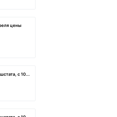
преля цены
тата, с 10...