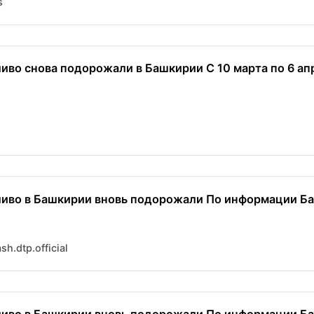
s
ливо снова подорожали в Башкирии С 10 марта по 6 а
ливо в Башкирии вновь подорожали По информации Башс
h.dtp.official