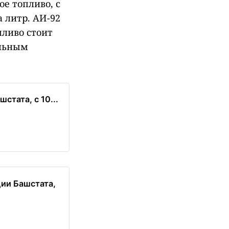
е топливо, с
а литр. АИ-92
пливо стоит
альным
тата, с 10...
ии Башстата,