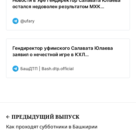
Новости в Уфе Гендиректор Салавата Юлаева
остался недоволен результатом МХК...
@ufary
Гендиректор уфимского Салавата Юлаева
заявил о нечестной игре в КХЛ...
БашДТП | Bash.dtp.official
ПРЕДЫДУЩИЙ ВЫПУСК
Как проходят субботники в Башкирии