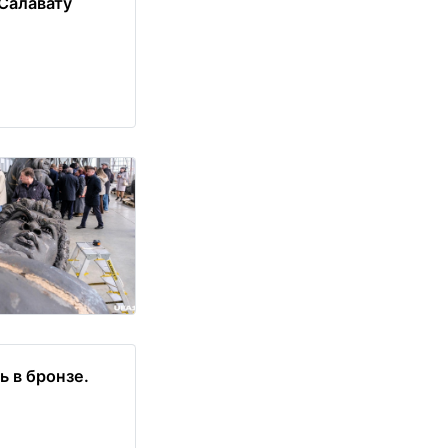
Салавату
 в бронзе.