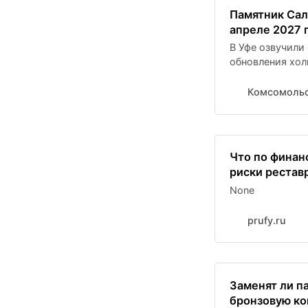
Памятник Сал
апреле 2027 
В Уфе озвучили
обновления хол
Комсомольс
Что по финан
риски рестав
None
prufy.ru
Заменят ли п
бронзовую к