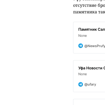
отсутствие бр
памятника так
Памятник Сала
None
@NewsPruf
Уфа Новости 
None
@ufary