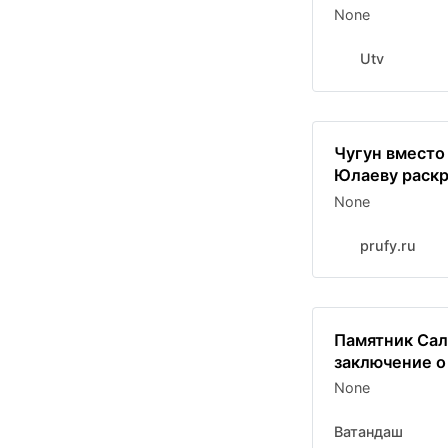
None
Utv
Чугун вместо
Юлаеву раскр
None
prufy.ru
Памятник Сал
заключение о
None
Ватандаш