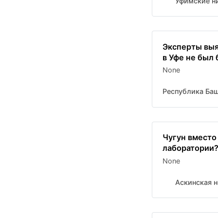
Уфимские н
Эксперты выя
в Уфе не был
None
Республика Ба
Чугун вместо
лаборатории
None
Аскинская н