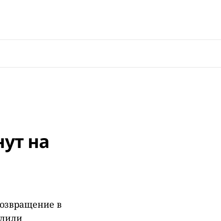
ут на
возвращение в
рдили