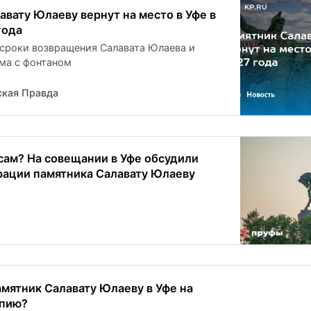
авату Юлаеву вернут на место в Уфе в
года
 сроки возвращения Салавата Юлаева и
ма с фонтаном
кая Правда
сам? На совещании в Уфе обсудили
рации памятника Салавату Юлаеву
амятник Салавату Юлаеву в Уфе на
опию?