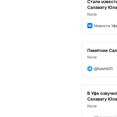
Стали извест
Салавату Юлае
None
Новости Уф
Памятник Сал
None
@bashk01
В Уфе озвучи
Салавату Юл
None