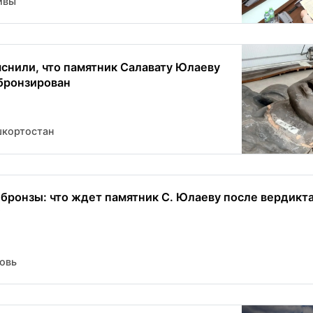
ивы
снили, что памятник Салавату Юлаеву
 бронзирован
шкортостан
 бронзы: что ждет памятник С. Юлаеву после вердикт
?
овь