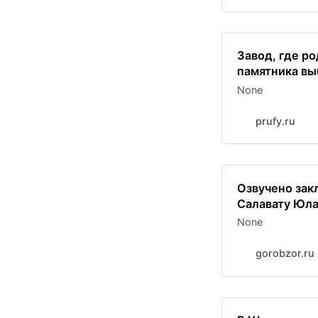
Завод, где ро
памятника вы
None
prufy.ru
Озвучено зак
Салавату Юла
None
gorobzor.ru