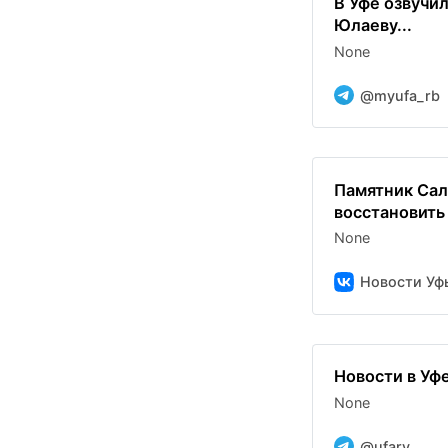
В Уфе озвучи
Юлаеву...
None
@myufa_rb
Памятник Са
восстановить 
None
Новости Уф
Новости в Уф
None
@ufary