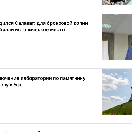
дился Салават: для бронзовой копии
брали историческое место
лючение лаборатории по памятнику
еву в Уфе