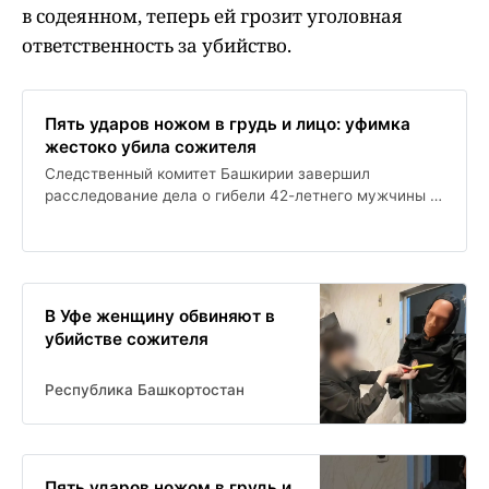
в содеянном, теперь ей грозит уголовная
ответственность за убийство.
Пять ударов ножом в грудь и лицо: уфимка
жестоко убила сожителя
Следственный комитет Башкирии завершил
расследование дела о гибели 42-летнего мужчины в
коммунальной квартире в Уфе, где в ходе ссоры его
сожительница нанесла ему смертельные ножевые
ранения. Женщина не скрывалась от
правоохранителей и призналась в содеянном, теперь
ей грозит уголовная ответственность за убийство.
В Уфе женщину обвиняют в
убийстве сожителя
Республика Башкортостан
Пять ударов ножом в грудь и