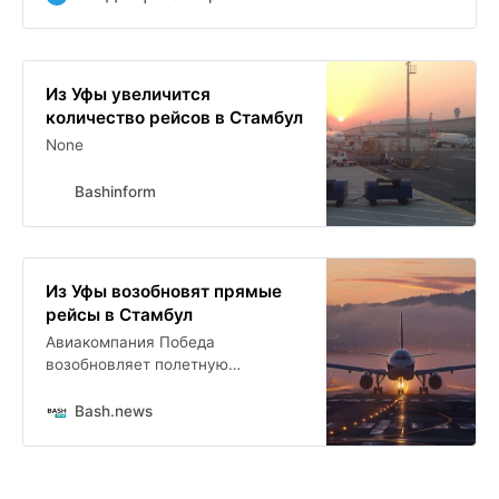
Из Уфы увеличится
количество рейсов в Стамбул
None
Bashinform
Из Уфы возобновят прямые
рейсы в Стамбул
Авиакомпания Победа
возобновляет полетную
программу из Уфы в Стамбул.
Прямые рейсы начнут выполнять
Bash.news
с 4 июля, сообщили в пресс-
службе международного
аэропорта Уфа .