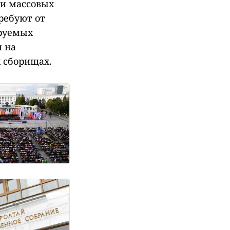
ти массовых
ребуют от
ируемых
н на
 сборищах.