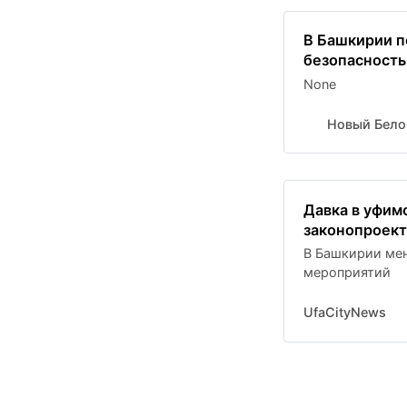
В Башкирии п
безопасность
None
Новый Бело
Давка в уфим
законопроект
В Башкирии ме
мероприятий
UfaCityNews