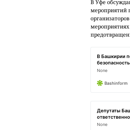
В Уфе обсужда
мероприятий п
организаторов
мероприятиях 
предотвращени
В Башкирии п
безопасность
None
Bashinform
Депутаты Баш
ответственно
None