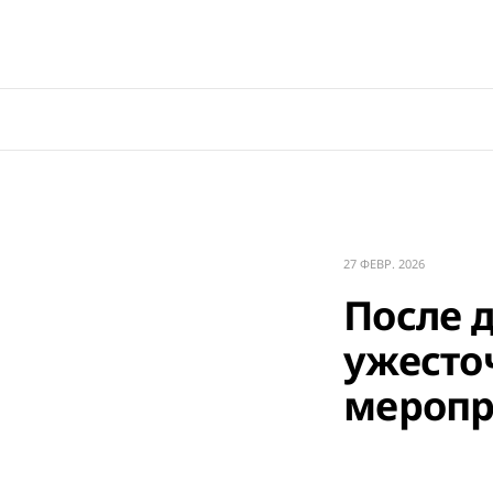
27 ФЕВР. 2026
После 
ужесто
меропр