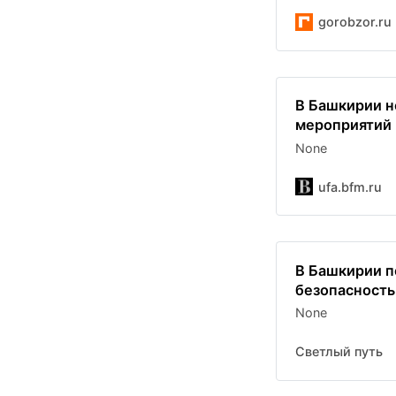
gorobzor.ru
В Башкирии н
мероприятий 
None
ufa.bfm.ru
В Башкирии п
безопасность
None
Светлый путь