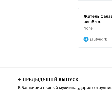
Житель Салав
нашёл в...
None
@utvugrb
ПРЕДЫДУЩИЙ ВЫПУСК
В Башкирии пьяный мужчина ударил сотрудниц