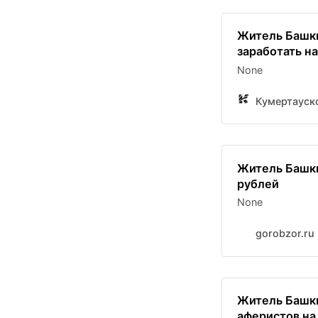
Житель Башки
заработать н
None
Кумертауск
Житель Башки
рублей
None
gorobzor.ru
Житель Башки
аферистов на