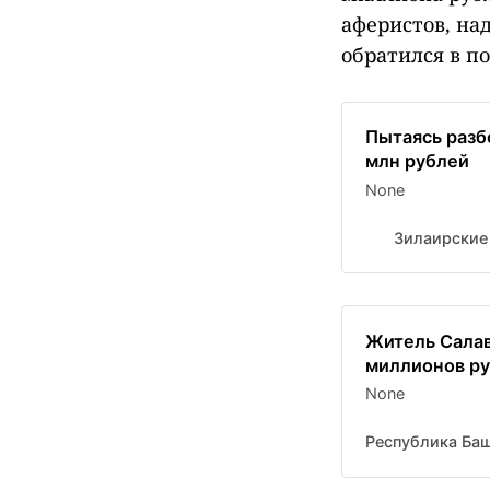
аферистов, над
обратился в по
Пытаясь разб
млн рублей
None
Зилаирские
Житель Салав
миллионов р
None
Республика Ба