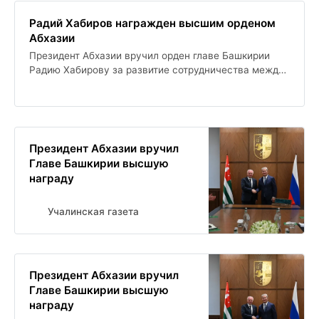
Радий Хабиров награжден высшим орденом
Абхазии
Президент Абхазии вручил орден главе Башкирии
Радию Хабирову за развитие сотрудничества между
регионами. Также был анонсирован запуск прямых
авиарейсов из Уфы в Сухум. Встреча подтвердит
укрепление связей между двумя регионами.
Президент Абхазии вручил
Главе Башкирии высшую
награду
Учалинская газета
Президент Абхазии вручил
Главе Башкирии высшую
награду