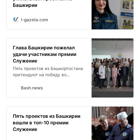
Башкирии
I-gazeta.com
Глава Башкирии пожелал
удачи участникам премии
Служение
Пять проектов из Башкортостана
претендуют на победу во
Всероссийской муниципальной
премии Служение . Ее
Bash.news
организатором является
Всероссийская ассоциация
развития местного
самоуправления при поддержке
Пять проектов из Башкирии
Администрации Президента
вошли в топ-10 премии
страны.
Служение