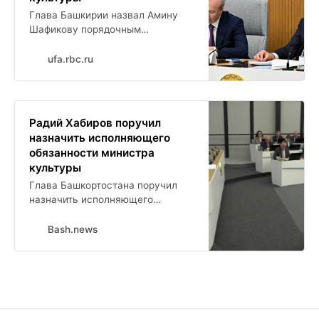
Глава Башкирии назвал Амину
Шафикову порядочным
человеком и очень эффективным
министром
ufa.rbc.ru
Радий Хабиров поручил
назначить исполняющего
обязанности министра
культуры
Глава Башкортостана поручил
назначить исполняющего
обязанности министра культуры
республики. Несмотря на арест
Bash.news
действующего руководителя
ведомства, осталось много
проектов, которые необходимо
реализовать.