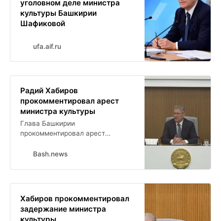
уголовном деле министра
культуры Башкирии
Шафиковой
ufa.aif.ru
Радий Хабиров
прокомментировал арест
министра культуры
Глава Башкирии
прокомментировал арест
министра культуры республики
Амины Шафиковой. Радий
Bash.news
Хабиров отметил, что считает
министр порядочным человеком.
Хабиров прокомментировал
задержание министра
культуры