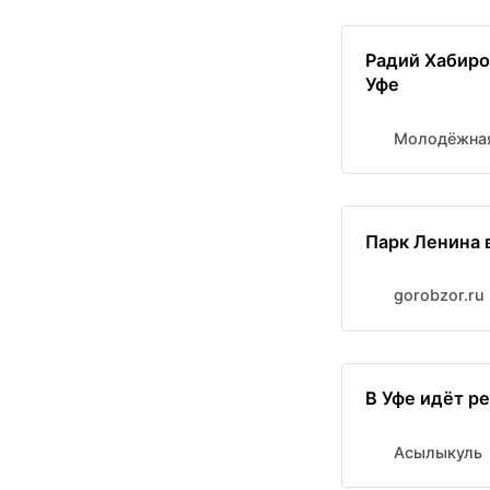
Радий Хабиров
Уфе
Молодёжная
Парк Ленина 
gorobzor.ru
В Уфе идёт р
Асылыкуль