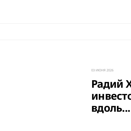
03 ИЮНЯ 2026
Радий Х
инвест
вдоль...