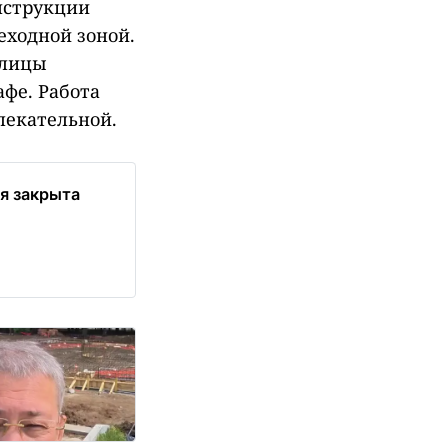
нструкции
еходной зоной.
улицы
афе. Работа
лекательной.
я закрыта