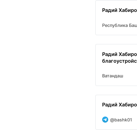
Радий Хабиро
Республика Ба
Радий Хабиро
благоустройс
Ватандаш
Радий Хабиро
@bashk01