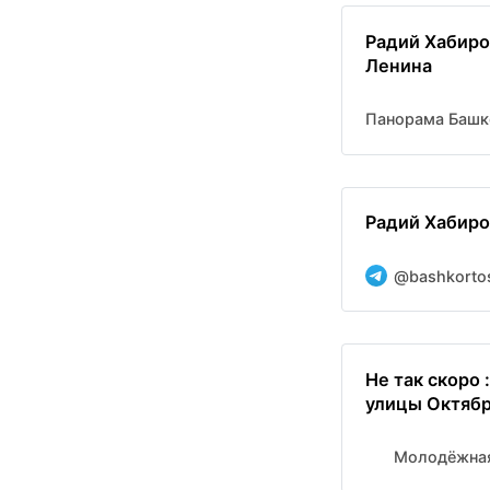
Радий Хабиро
Ленина
Панорама Башк
Радий Хабиро
@bashkorto
Не так скоро 
улицы Октябр
Молодёжная