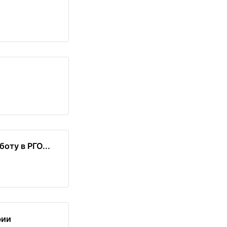
оту в РГО...
рии