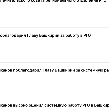
печительского совета регионального отделения РГО
облагодарил Главу Башкирии за работу в РГО
ханов поблагодарил Главу Башкирии за системную раб
ханов высоко оценил системную работу РГО в Башки