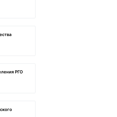
ества
еления РГО
еского