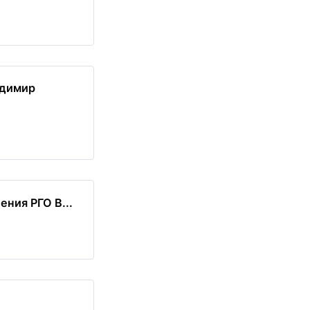
адимир
ния РГО В...