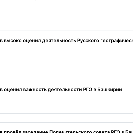
в высоко оценил деятельность Русского географичес
в оценил важность деятельности РГО в Башкирии
в провёл заседание Попечительского совета РГО в Б