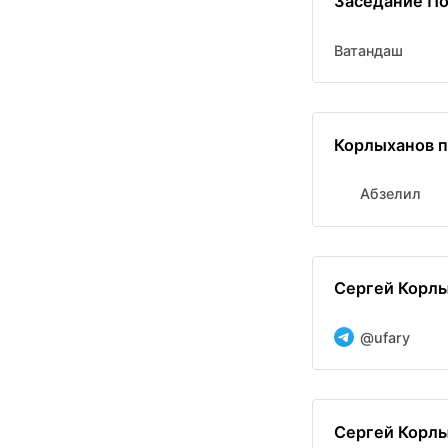
Заседание По
Ватандаш
Корлыханов п
Абзелил
Сергей Корлы
@ufary
Сергей Корлы