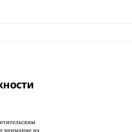
жности
ветительским
ал внимание на