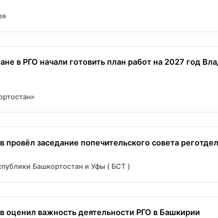
ря
ане в РГО начали готовить план работ на 2027 год Вл
ортостан»
в провёл заседание попечительского совета реготделе
публики Башкортостан и Уфы ( БСТ )
в оценил важность деятельности РГО в Башкирии