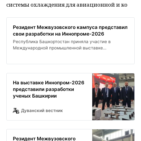
системы охлаждения для авиационной и ко
Резидент Межвузовского кампуса представил
свои разработки на Иннопроме-2026
Республика Башкортостан приняла участие в
Международной промышленной выставке
Иннопром-2026 в Екатеринбурге, где презентовала
разработки Уфимского университета науки и
технологий. Уникальные электрические машины и
системы охлаждения для авиационной и
космической отраслей демонстрируют высокие
На выставке Иннопром-2026
достижения региона в сфере науки и образования.
представили разработки
Участие в выставке предоставляет возможность
ученых Башкирии
получить ценный опыт и обратную связь от
экспертов.
Дуванский вестник
Резидент Межвузовского