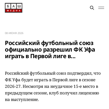
08 ИЮНЯ 2026
Российский футбольный союз
официально разрешил ФК Уфа
играть в Первой лиге в...
Российский футбольный союз подтвердил, что
ФК Уфа будет играть в Первой лиге в сезоне
2026-27. Несмотря на неудачное 15-е место в
предыдущем сезоне, клуб получил лицензию
на выступление.