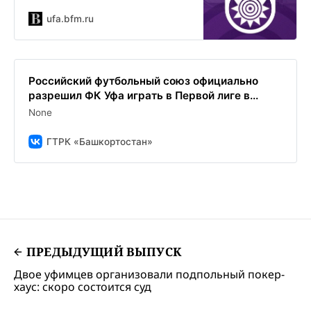
ufa.bfm.ru
Российский футбольный союз официально
разрешил ФК Уфа играть в Первой лиге в...
None
ГТРК «Башкортостан»
ПРЕДЫДУЩИЙ ВЫПУСК
Двое уфимцев организовали подпольный покер-
хаус: скоро состоится суд