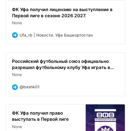
ФК Уфа получил лицензию на выступление в
Первой лиге в сезоне 2026 2027.
None
Ufa_rb | Новости. Уфа Башкортостан
Российский футбольный союз официально
разрешил футбольному клубу Уфа играть в...
None
@bashk01
ФК Уфа получил право
выступать в Первой лиге
None