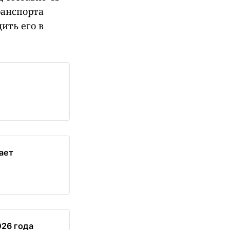
ранспорта
ить его в
ает
026 года