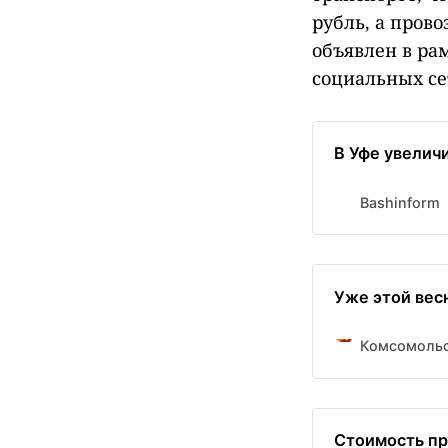
рубль, а пров
объявлен в ра
социальных се
В Уфе увелич
Bashinform
Уже этой вес
Комсомольс
Стоимость пр