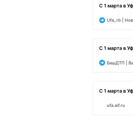
С 1 марта в 
Ufa_rb | Но
С 1 марта в У
БашДТП | Bas
С 1 марта в 
ufa.aif.ru