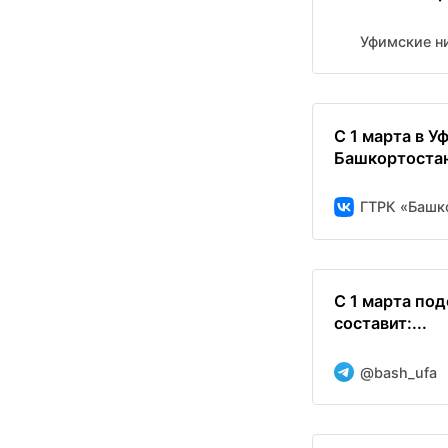
Уфимские н
С 1 марта в 
Башкортостан
ГТРК «Башк
С 1 марта по
составит:...
@bash_ufa