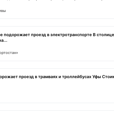
ивы
Уфе подорожает проезд в электротранспорте В столиц
а...
ортостан»
дорожает проезд в трамваях и троллейбусах Уфы Стои