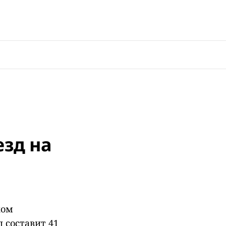
езд на
ком
 составит 41