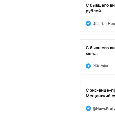
С бывшего ви
рублей...
Ufa_rb | Но
С бывшего ви
млн...
РБК-УФА
С экс-вице-п
Мещанский су
@NewsPruf