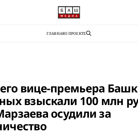
ГЛАВНАЯ
О ПРОЕКТЕ
его вице-премьера Башк
дных взыскали 100 млн р
Марзаева осудили за
ничество