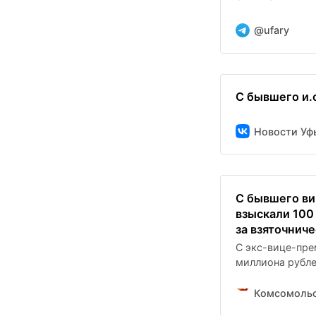
@ufary
С бывшего и.
Новости Уф
С бывшего ви
взыскали 100
за взяточнич
С экс-вице-пре
миллиона рубл
Комсомольс