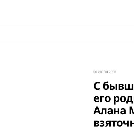
06 ИЮЛЯ 2026
С бывш
его ро
Алана 
взяточ