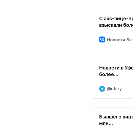
С экс-вице-п
взыскали боле
Новости Баш
Новости в Уф
более...
@ufary
Бывшего вице
млн...