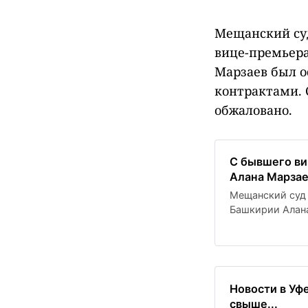
Мещанский суд
вице-премьера
Марзаев был о
контрактами. 
обжаловано.
С бывшего ви
Алана Марзае
Мещанский суд 
Башкирии Алана
за коррупцию, 
месяц, если не
Новости в Уф
свыше...