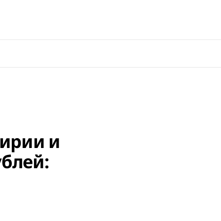
ирии и
ублей: