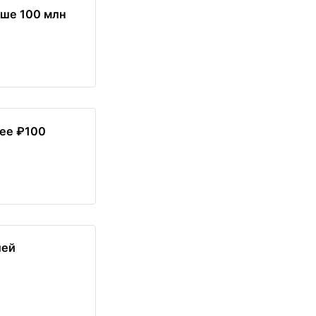
ше 100 млн
ее ₽100
лей