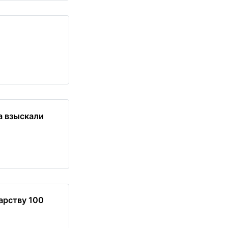
а взыскали
арству 100