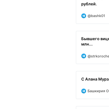
рублей.
@bashk01
Бывшего вице
млн...
@strkoroch
С Алана Мурз
Башкирия O