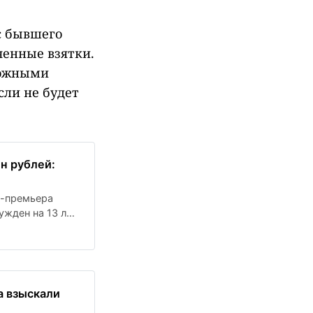
с бывшего
ченные взятки.
рожными
сли не будет
н рублей:
е-премьера
ужден на 13 лет
ит в силу через
а взыскали