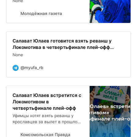
None
Молодёжная газета
Салават Юлаев готовится взять реванш у
Локомотива в четвертьфинале плей-офф...
None
@myufa_rb
Салават Юлаев встретится с
Локомотивом в
четвертьфинале плей-офф
Уфимцы хотят взять реванш у
ярославцев за вылет в прошлом
сезоне
Комсомольская Правда