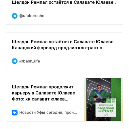
Шелдон Ремпал остаётся в Салавате Юлаеве .
@ufakoroche
Шелдон Ремпал остаётся в Салавате Юлаеве
Канадский форвард продлил контракт с...
@bash_ufa
Шелдон Ремпал продолжит
карьеру в Салавате Юлаеве
Фото: хк салават юлаев...
Новости Уфы сегодня, происшествия, ЧП и ДТП