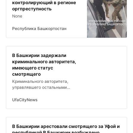
контролирующий в регионе
оргпреступность
None
Республика Башкортостан
В Башкирии задержали
криминального авторитета,
имеющего статус
смотрящего
Криминального авторитета,
управлявшего остальными
преступниками, отправили в
СИЗО
UfaCityNews
В Башкирии арестовали смотрящего за Уфой и
республикой В Башкирии возбуждено...