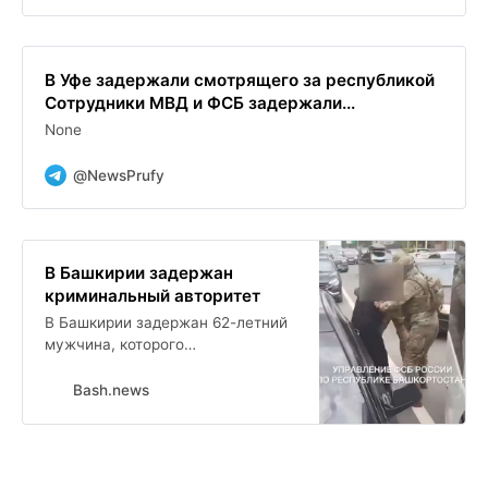
В Уфе задержали смотрящего за республикой
Сотрудники МВД и ФСБ задержали...
None
@NewsPrufy
В Башкирии задержан
криминальный авторитет
В Башкирии задержан 62-летний
мужчина, которого
правоохранительные органы
называют смотрящим за
Bash.news
столицей. Согласно силовым
ведомствам, это представитель
криминального мира,
контролировавший действия