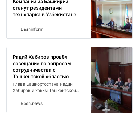
Компании из Башкирии
станут резидентами
технопарка в Узбекистане
Bashinform
Радий Хабиров провёл
совещание по вопросам
сотрудничества с
Ташкентской областью
Глава Башкортостана Радий
Хабиров и хоким Ташкентской
области Зойир Мирзаев провели
онлайн-совещание, посвящённое
Bash.news
развитию сотрудничества между
регионами. Ключевым вопросом
стало создание технопарка
Бекабад на территории
Ташкентской области.