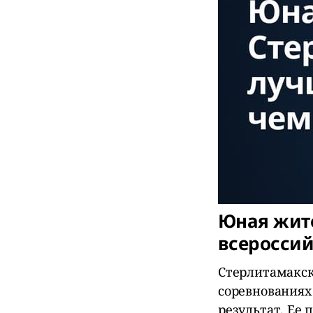
Юная жите
всеросси
Стерлитамакск
соревнованиях
результат. Ее 