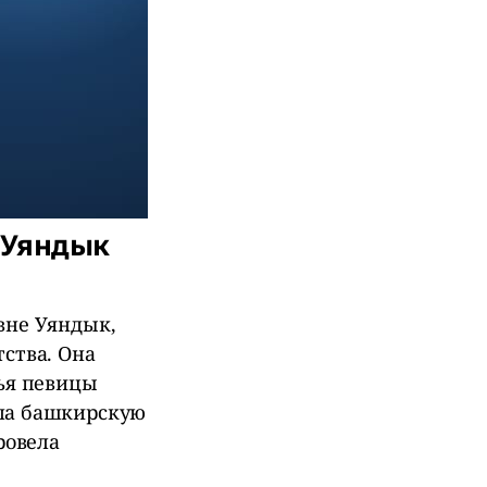
 Уяндык
вне Уяндык,
ства. Она
мья певицы
ала башкирскую
ровела