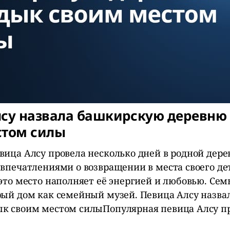
лсу назвала башкирскую деревню
стом силы
вица Алсу провела несколько дней в родной дере
 впечатлениями о возвращении в места своего дет
 это место наполняет её энергией и любовью. Се
рый дом как семейный музей. Певица Алсу назв
к своим местом силыПопулярная певица Алсу п