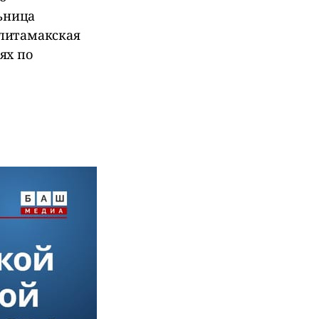
льница
рлитамакская
ях по