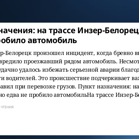
начения: на трассе Инзер-Белоре
робило автомобиль
ер-Белорецк произошел инцидент, когда бревно в
овредило проезжавший рядом автомобиль. Несмот
удачно удалось избежать серьезной аварии благо
и водителей. Это происшествие подчеркивает ва
вил при перевозке грузов. Пункт назначения: на
но едва не пробило автомобильНа трассе Инзер-
 ЧТЕНИЯ