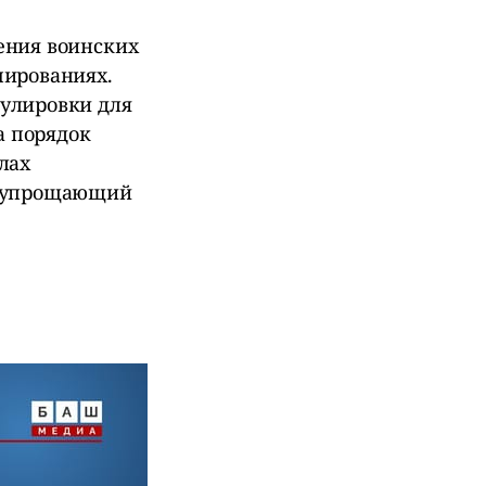
ения воинских
мированиях.
улировки для
а порядок
лах
, упрощающий