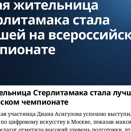
льница Стерлитамака стала луч
йском чемпионате
ая участница Диана Асигулова успешно выступи
 по цифровому искусству в Москве, показав мак
педагог отметила высокий уровень подготовки, чт