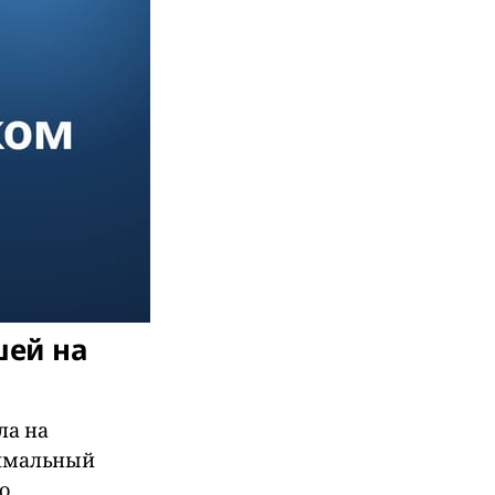
шей на
ла на
симальный
о