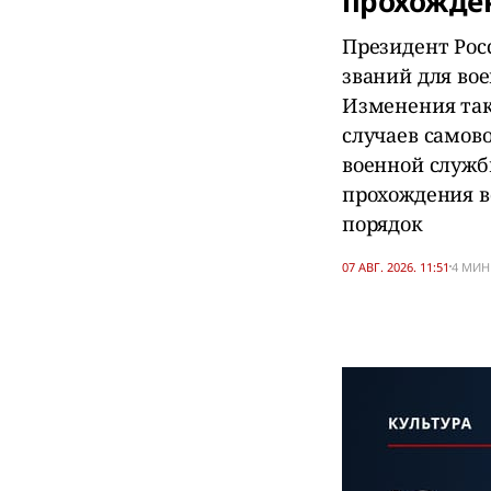
прохожде
Президент Рос
званий для во
Изменения так
случаев самово
военной служб
прохождения в
порядок
07 АВГ. 2026. 11:51
4 МИН