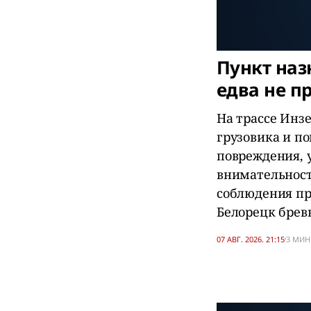
Пункт наз
едва не п
На трассе Инз
грузовика и п
повреждения, 
внимательност
соблюдения пра
Белорецк брев
07 АВГ. 2026. 21:15
3 МИН