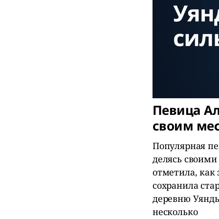
Певица А
своим ме
Популярная пе
делясь своими
отметила, как
сохранила ста
деревню Уянды
несколько