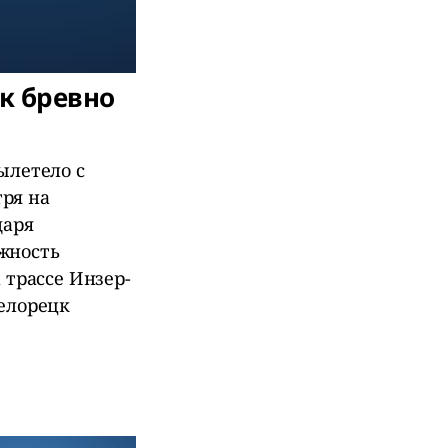
цк бревно
ылетело с
ря на
даря
жность
 трассе Инзер-
Белорецк