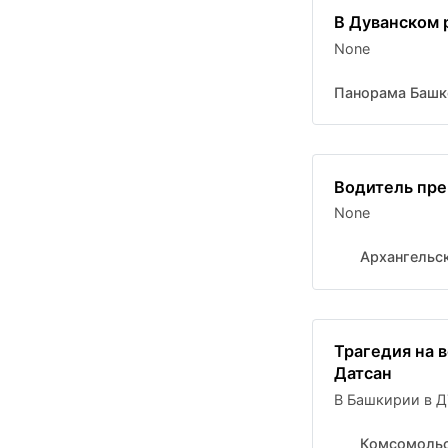
В Дуванском 
None
Панорама Башк
Водитель пр
None
Архангельс
Трагедия на 
Датсан
В Башкирии в Д
Комсомольс