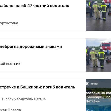
районе погиб 47-летний водитель
ортостана
енебрегла дорожными знаками
кий вестник
встречке в Башкирии: погиб водитель
ТП погиб водитель Datsun
кая Правда