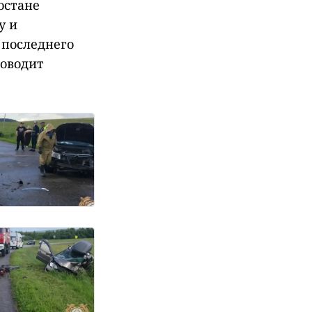
остане
у и
 последнего
роводит