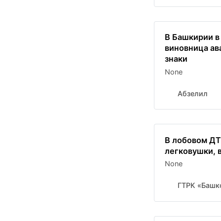
В Башкирии в
виновница ав
знаки
None
Абзелил
В лобовом ДТ
легковушки, в
None
ГТРК «Башк