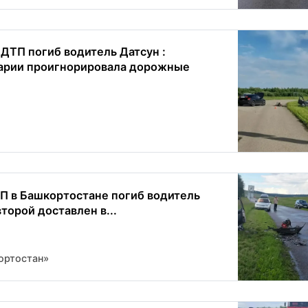
 ДТП погиб водитель Датсун :
арии проигнорировала дорожные
П в Башкортостане погиб водитель
торой доставлен в...
ортостан»