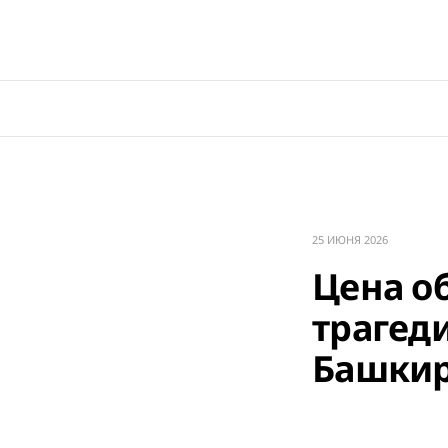
25 ИЮНЯ 2026
Цена о
трагед
Башки