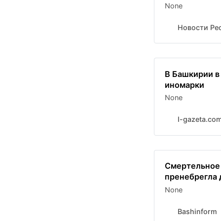
None
Новости Рес
В Башкирии в
иномарки
None
I-gazeta.co
Смертельное 
пренебрегла
None
Bashinform