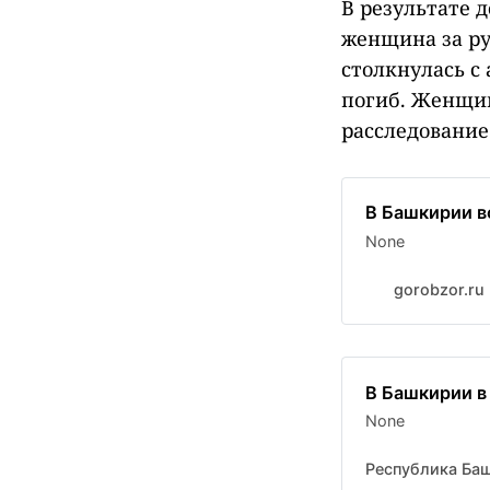
В результате 
женщина за ру
столкнулась с
погиб. Женщин
расследование
В Башкирии в
None
gorobzor.ru
В Башкирии в
None
Республика Ба