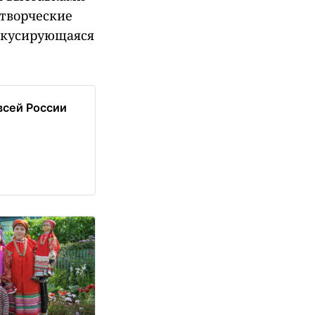
 творческие
окусирующаяся
всей России