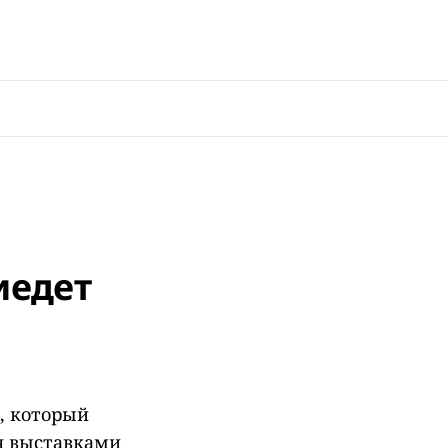
иедет
, который
я выставками