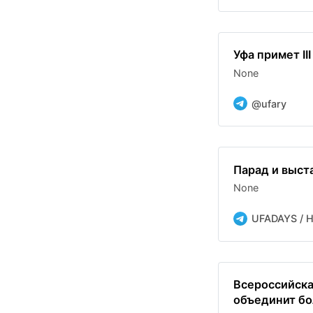
Уфа примет II
None
@ufary
Парад и выста
None
UFADAYS / 
Всероссийска
объединит бо