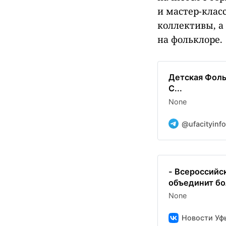
и мастер-клас
коллективы, а
на фольклоре.
Детская Фоль
С...
None
@ufacityinfo
- Всероссийс
объединит бо
None
Новости Уф