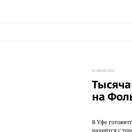
04 ИЮНЯ 2026
Тысяча 
на Фол
В Уфе готовит
начнётся с то