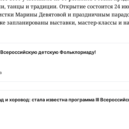
и, танцы и традиции. Открытие состоится 24 ию
истки Марины Девятовой и праздничным парадо
же запланированы выставки, мастер-классы и н
II Всероссийскую детскую Фольклориаду!
a
д и хоровод: стала известна программа III Всероссийс