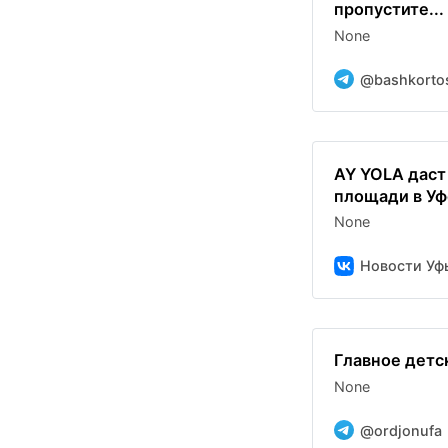
пропустите...
None
@bashkorto
AY YOLA даст
площади в Уфе
None
Новости Уф
Главное детск
None
@ordjonufa