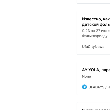
Известно, ка
детской фоль
С 23 по 27 июн
Фольклориаду
UfaCityNews
AY YOLA, пара
None
UFADAYS / 