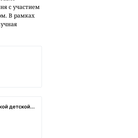
ня с участием
м. В рамках
аучная
кой детской...