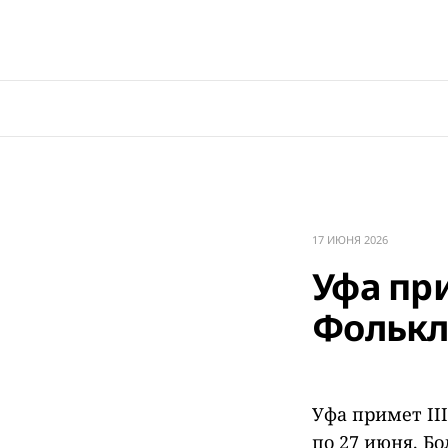
17 ИЮНЯ 2026
Уфа пр
Фолькл
Уфа примет II
по 27 июня. Бо