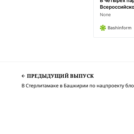
В четырех па
Всероссийск
None
Bashinform
ПРЕДЫДУЩИЙ ВЫПУСК
В Стерлитамаке в Башкирии по нацпроекту бло