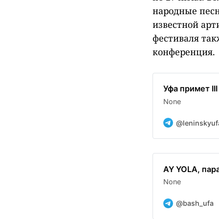
народные песн
известной арт
фестиваля так
конференция.
Уфа примет I
None
@leninskyuf
AY YOLA, пара
None
@bash_ufa