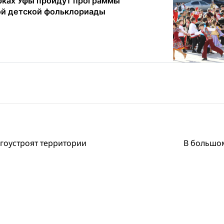
рках Уфы пройдут программы
ой детской фольклориады
гоустроят территории
В большом