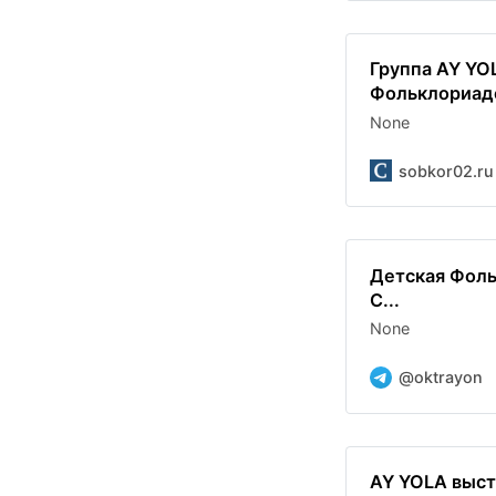
Группа AY YO
Фольклориад
None
sobkor02.ru
Детская Фоль
С...
None
@oktrayon
AY YOLA выст