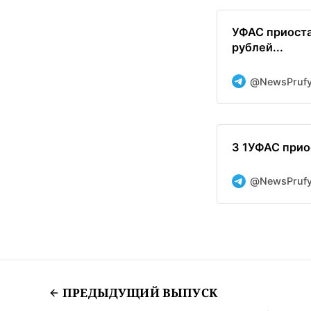
УФАС приоста
рублей...
@NewsPruf
3 1УФАС прио
@NewsPruf
ПРЕДЫДУЩИЙ ВЫПУСК