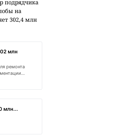
р подрядчика
лобы на
ет 302,4 млн
302 млн
ля ремонта
ументации
бы назначено на
 млн...