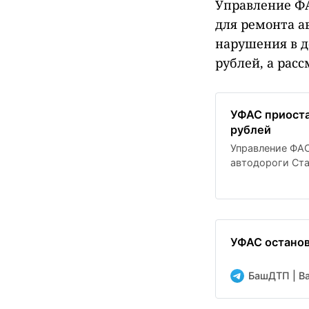
Управление ФА
для ремонта а
нарушения в д
рублей, а рас
УФАС приоста
рублей
Управление ФАС
автодороги Ст
закупки. Конку
3 июля.
УФАС останов
БашДТП | Bas