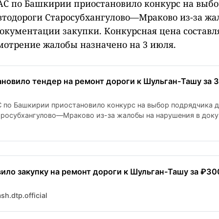
С по Башкирии приостановило конкурс на выбо
втодороги Старосубхангулово—Мраково из-за жа
окументации закупки. Конкурсная цена составля
смотрение жалобы назначено на 3 июля.
новило тендер на ремонт дороги к Шульган-Ташу за 
 по Башкирии приостановило конкурс на выбор подрядчика д
аросубхангулово—Мраково из-за жалобы на нарушения в док
рсная цена составляет 302,4 млн рублей, а рассмотрение жало
ило закупку на ремонт дороги к Шульган-Ташу за ₽300
h.dtp.official