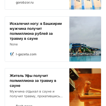
gorobzor.ru
Искалечил ногу: в Башкирии
мужчина получит
полмиллиона рублей за
травму в сауне
None
I-gazeta.com
Житель Уфы получит
полмиллиона за травму в
сауне
Мужчина отдыхал в сауне и
получил травму, прокатившись
на горке. Пострадавшему
потребовалась операция, долгое
Bash.news