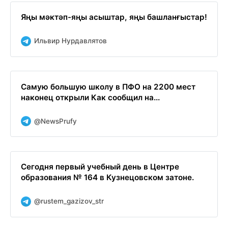
Яңы мәктәп-яңы асыштар, яңы башланғыстар!
Ильвир Нурдавлятов
Самую большую школу в ПФО на 2200 мест
наконец открыли Как сообщил на...
@NewsPrufy
Сегодня первый учебный день в Центре
образования № 164 в Кузнецовском затоне.
@rustem_gazizov_str