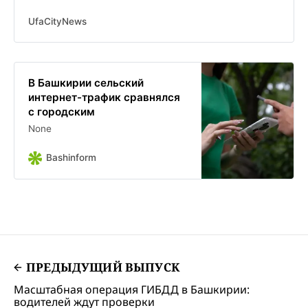
программу Устранение цифрового
неравенства . Благодаря
UfaCityNews
сотрудничеству МегаФона и
регионального министерства
цифрового развития
государственного управления
В Башкирии сельский
сельчане в девяти районах
интернет-трафик сравнялся
получили доступ к голосовой
с городским
связи и мобильному интернету
None
Bashinform
ПРЕДЫДУЩИЙ ВЫПУСК
Масштабная операция ГИБДД в Башкирии:
водителей ждут проверки