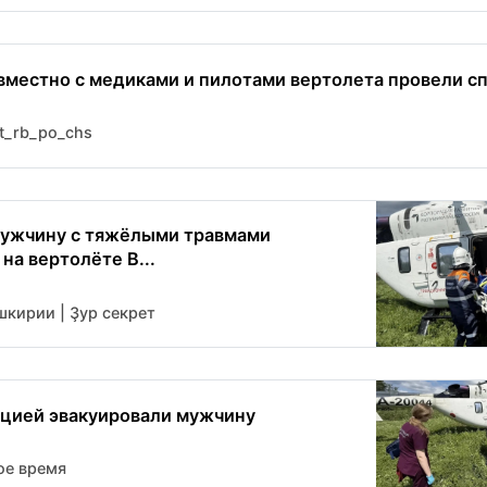
вместно с медиками и пилотами вертолета провели сп
t_rb_po_chs
мужчину с тяжёлыми травмами
на вертолёте В...
кирии | Ҙур секрет
ацией эвакуировали мужчину
ое время