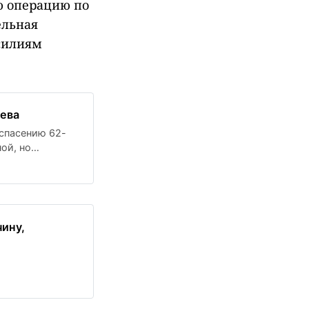
ю операцию по
ельная
силиям
рева
спасению 62-
ой, но
ину,