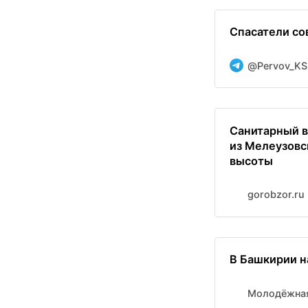
Спасатели со
@Pervov_KS
Санитарный в
из Мелеузовс
высоты
gorobzor.ru
В Башкирии н
Молодёжная