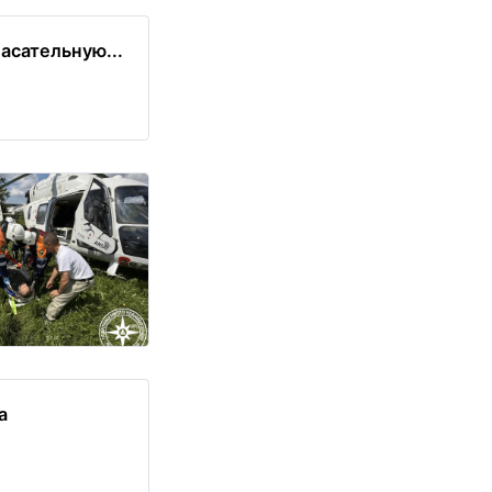
асательную...
а