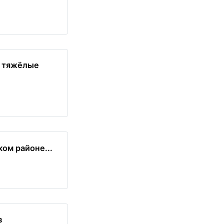
в тяжёлые
ом районе...
з