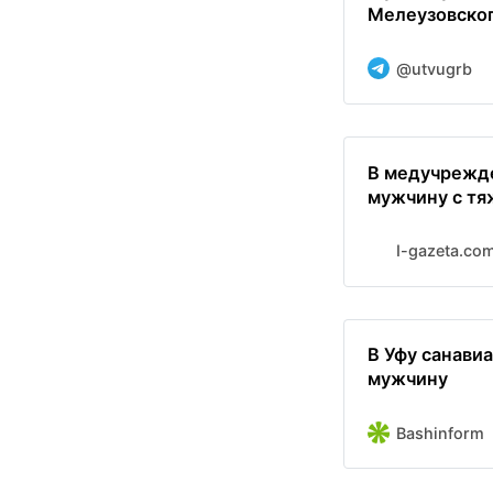
Мелеузовског
@utvugrb
В медучрежде
мужчину с тя
I-gazeta.co
В Уфу санави
мужчину
Bashinform