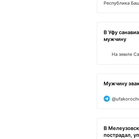
Республика Ба
В Уфу санави
мужчину
На земле С
Мужчину эвак
@ufakoroch
В Мелеузовск
пострадал, уп