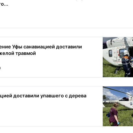
о...
ние Уфы санавиацией доставили
желой травмой
m
ацией доставили упавшего с дерева