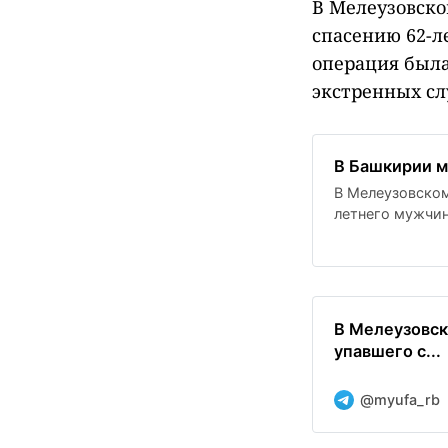
В Мелеузовск
спасению 62-л
операция была
экстренных сл
В Башкирии м
В Мелеузовском
летнего мужчин
завершилась ус
В Мелеузовск
упавшего с...
@myufa_rb