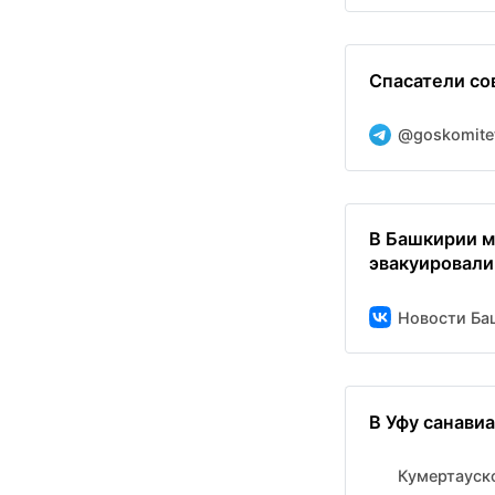
Спасатели со
@goskomite
В Башкирии 
эвакуировали 
Новости Баш
В Уфу санави
Кумертауск