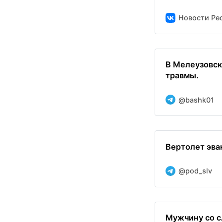
Новости Рес
В Мелеузовск
травмы.
@bashk01
Вертолет эва
@pod_slv
Мужчину со с