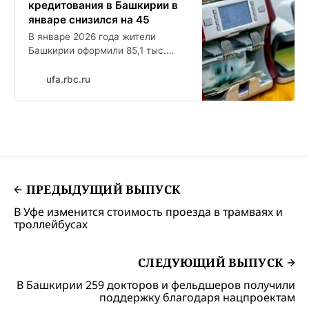
кредитования в Башкирии в
январе снизился на 45
В январе 2026 года жители
Башкирии оформили 85,1 тыс.
ссуд по всем сегментам
розничного кредитования на 25,7
ufa.rbc.ru
млрд руб. Количество кредитов
снизилось на 21 по сравнению с
декабрем 2025 года, объем ...
ПРЕДЫДУЩИЙ ВЫПУСК
В Уфе изменится стоимость проезда в трамваях и
троллейбусах
СЛЕДУЮЩИЙ ВЫПУСК
В Башкирии 259 докторов и фельдшеров получили
поддержку благодаря нацпроектам