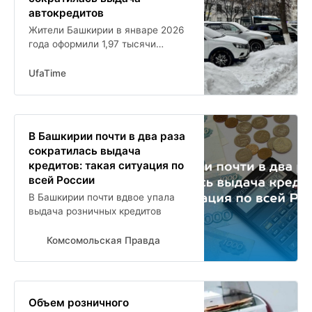
автокредитов
Жители Башкирии в январе 2026
года оформили 1,97 тысячи
кредитов на покупку автомобилей
это на 45,6 меньше, чем месяцем
UfaTime
ранее. Об этом свидетельствуют
данные мониторинга
Национального бюро кредитных
историй. По темпам сокращения
В Башкирии почти в два раза
выдачи займов на новые
сократилась выдача
автомобили и машины с пробегом
кредитов: такая ситуация по
республика
всей России
В Башкирии почти вдвое упала
выдача розничных кредитов
Комсомольская Правда
Объем розничного