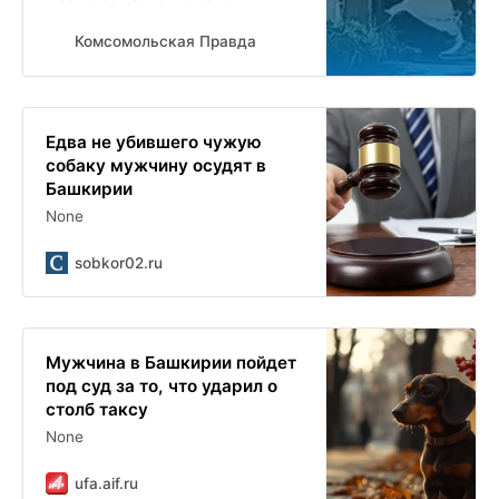
Комсомольская Правда
Едва не убившего чужую
собаку мужчину осудят в
Башкирии
None
sobkor02.ru
Мужчина в Башкирии пойдет
под суд за то, что ударил о
столб таксу
None
ufa.aif.ru