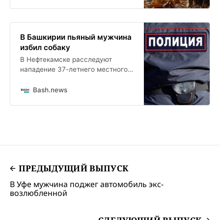
В Башкирии пьяный мужчина
избил собаку
В Нефтекамске расследуют
нападение 37-летнего местного
жителя на собаку и женщину.
Теперь он предстанет перед
Bash.news
судом. Прокуратура передала
уголовное дело для дальнейшего
рассмотрения.
ПРЕДЫДУЩИЙ ВЫПУСК
В Уфе мужчина поджег автомобиль экс-
возлюбленной