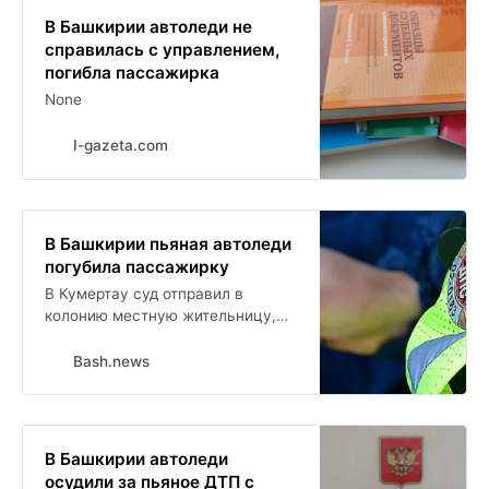
В Башкирии автоледи не
справилась с управлением,
погибла пассажирка
None
I-gazeta.com
В Башкирии пьяная автоледи
погубила пассажирку
В Кумертау суд отправил в
колонию местную жительницу,
которая в состоянии
алкогольного опьянения
Bash.news
устроила смертельную аварию.
Об этом сообщили в
Объединенной пресс-службе
судов республики.
В Башкирии автоледи
осудили за пьяное ДТП с