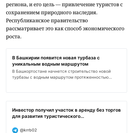
региона, и его цель — привлечение туристов с
сохранением природного наследия.
Республиканское правительство
рассматривает это как способ экономического
роста.
В Башкирии появится новая турбаза с
уникальным водным маршрутом
В Башкортостане начнется строительство новой
турбазы с водным маршрутом протяженностью
более 20 км, мощное развитие туристической
инфраструктуры запланировано к 2030 году. Проект
поддерживается корпорацией развития региона, и
его цель — привлечение туристов с сохранением
природного наследия. Республиканское
Инвестор получил участок в аренду без торгов
правительство рассматривает это как способ
для развития туристического...
экономического роста.
@krrb02