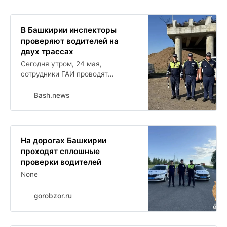
В Башкирии инспекторы
проверяют водителей на
двух трассах
Сегодня утром, 24 мая,
сотрудники ГАИ проводят
сплошные проверки водителей на
103 км автодороги Уфа Янаул, а
Bash.news
также на трассе Р-240, на
подъезде к автодороге М-12.
На дорогах Башкирии
проходят сплошные
проверки водителей
None
gorobzor.ru